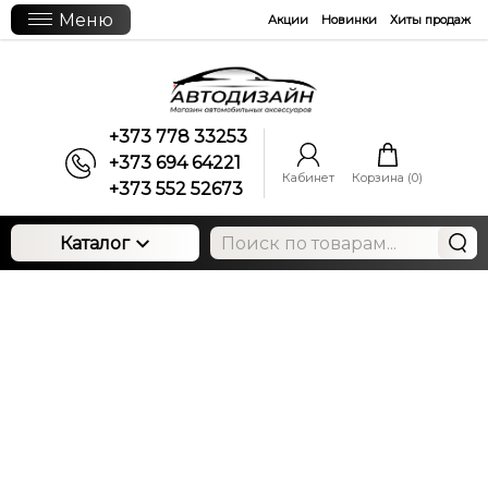
Меню
Акции
Новинки
Хиты продаж
+373 778 33253
+373 694 64221
Кабинет
Корзина (
0
)
+373 552 52673
Каталог