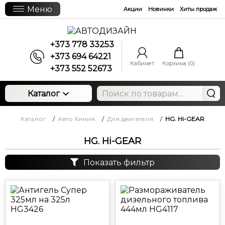
Меню
Акции
Новинки
Хиты продаж
+373 778 33253
+373 694 64221
Кабинет
Корзина (
0
)
+373 552 52673
Каталог
Каталог
/
Авто Химия
/
Для двигателя
/
HG. Hi-GEAR
HG. Hi-GEAR
Показать фильтр