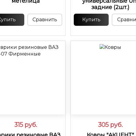
метелица
универсальные Un
задние (2шт.)
Купить
Сравнить
Купить
Сравни
315
руб.
305
руб.
врики резиновые ВАЗ
Ковры "АКЦЕНТ"