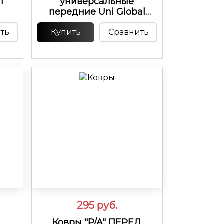
i
универсальные
передние Uni Global
252949
ть
Купить
Сравнить
295
руб.
Ковры "P/A" ПЕРЕД