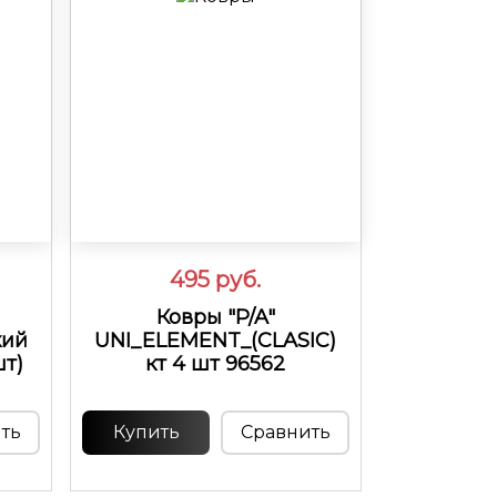
495
руб.
Ковры "P/A"
кий
UNI_ELEMENT_(CLASIC)
шт)
кт 4 шт 96562
ть
Купить
Сравнить