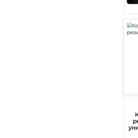
р
уни