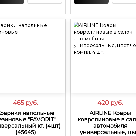
465
руб.
420
руб.
Коврики напольные
AIRLINE Ковры
езиновые "FAVORIT"
ковролиновые в са
версальный кт. (4шт)
автомобиля
(45645)
универсальные, цв