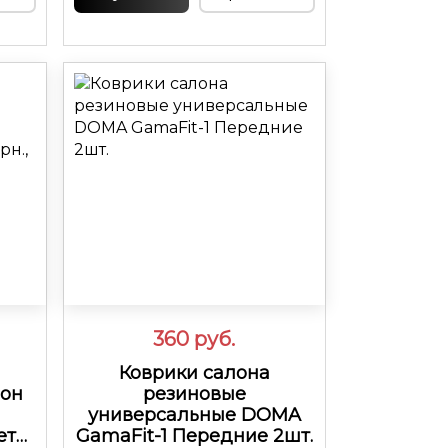
360
руб.
Коврики салона
лон
резиновые
универсальные DOMA
ет
GamaFit-1 Передние 2шт.