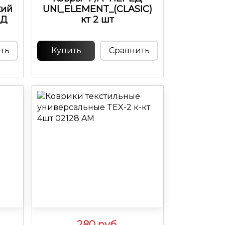
кий
UNI_ELEMENT_(CLASIC)
ЕД
кт 2 шт
ть
Купить
Сравнить
280
руб.