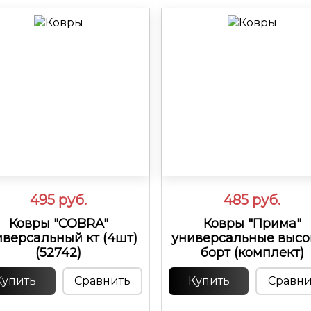
495
руб.
485
руб.
Ковры "COBRA"
Ковры "Прима"
иверсальный кт (4шт)
универсальные высо
(52742)
борт (комплект)
Купить
Сравнить
Купить
Сравни