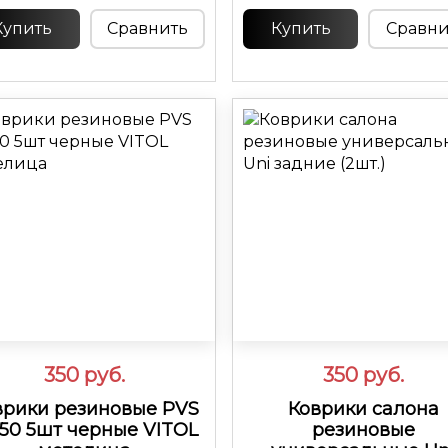
черн., компл. 4 шт
Купить
Сравнить
Купить
Сравни
350
руб.
350
руб.
врики резиновые PVS
Коврики салона
050 5шт черные VITOL
резиновые