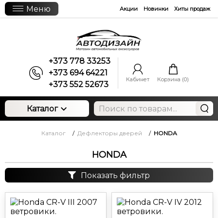
Меню
Акции
Новинки
Хиты продаж
+373 778 33253
+373 694 64221
Кабинет
Корзина (
0
)
+373 552 52673
Каталог
Каталог
/
Дефлекторы дверей
/
HONDA
HONDA
Показать фильтр