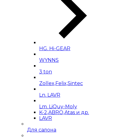
HG. Hi-GEAR
WYNNS
3 ton
Zollex,Felix,Sintec
Ln. LAVR
Lm. LiQuy-Moly
K-2,ABRO,Atas и др.
LAVR
Для салона